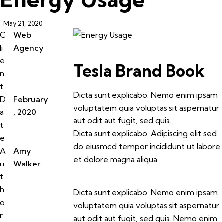
May 21, 2020
C
Web
li
Agency
e
Tesla Brand Book
n
t
Dicta sunt explicabo. Nemo enim ipsam
D
February
voluptatem quia voluptas sit aspernatur
a
, 2020
aut odit aut fugit, sed quia.
t
Dicta sunt explicabo. Adipiscing elit sed
e
do eiusmod tempor incididunt ut labore
A
Amy
et dolore magna aliqua.
u
Walker
t
h
Dicta sunt explicabo. Nemo enim ipsam
o
voluptatem quia voluptas sit aspernatur
r
aut odit aut fugit, sed quia. Nemo enim