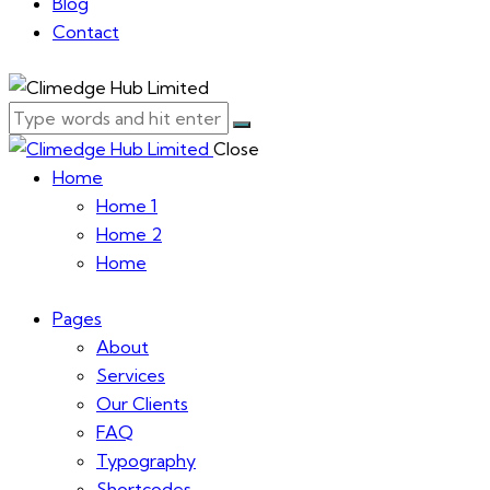
Blog
Contact
Close
Home
Home 1
Home 2
Home
Pages
About
Services
Our Clients
FAQ
Typography
Shortcodes