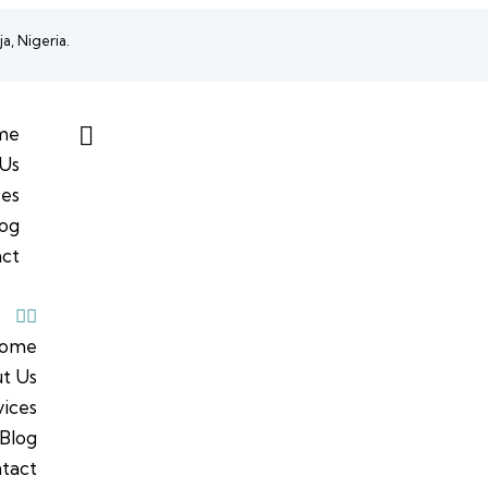
a, Nigeria.
me
Us
ces
log
ct
ome
t Us
vices
Blog
tact