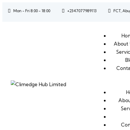
Mon - Fri 8:00 - 18:00
+2347077989113
FCT, Abuj
Ho
About 
Servi
B
Conta
H
Abou
Ser
Con